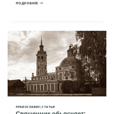
СВИДЕТЕЛЬСТВО
ПОДРОБНЕЕ
БЫВШЕГО
СВЯЩЕННИКА
УПЦ,
ТЕПЕРЬ
ВО
ХРИСТЕ
ПРАВОСЛАВИЕ
|
СТАТЬИ
Священник обьясняет: