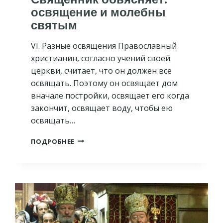
освящение и молебны
святым
VI. Разные освящения Православный
христианин, согласно учений своей
церкви, считает, что он должен все
освящать. Поэтому он освящает дом
вначале постройки, освящает его когда
закончит, освящает воду, чтобы ею
освящать…
СВЯЩЕННИК
ПОДРОБНЕЕ
ОБЬЯСНЯЕТ:
ОСВЯЩЕНИЕ
И
МОЛЕБНЫ
СВЯТЫМ