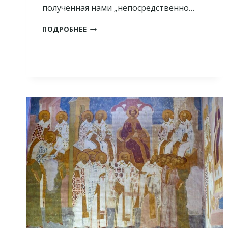
полученная нами „непосредственно…
КАК
ПОДРОБНЕЕ
ХРИСТОС
СПАС
СВЯЩЕННИКА
УПЦ:
ЧАСТ
2-
АЯ