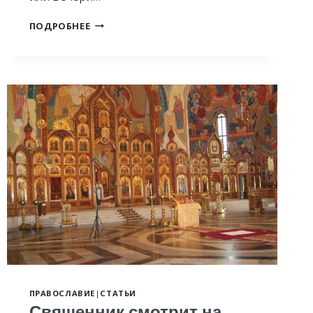
СВЯЩЕННИК
ПОДРОБНЕЕ
ОБЯСНЯЕТ
ЛИТУРГИЮ
И
ПОМИНАНИЕ
ЖИВЫХ
И
УСОПШИХ
ПРАВОСЛАВИЕ
|
СТАТЬИ
Священник смотрит на